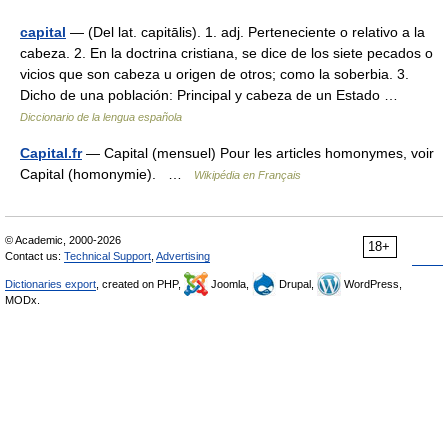
capital
— (Del lat. capitālis). 1. adj. Perteneciente o relativo a la
cabeza. 2. En la doctrina cristiana, se dice de los siete pecados o
vicios que son cabeza u origen de otros; como la soberbia. 3.
Dicho de una población: Principal y cabeza de un Estado …
Diccionario de la lengua española
Capital.fr
— Capital (mensuel) Pour les articles homonymes, voir
Capital (homonymie). …
Wikipédia en Français
© Academic, 2000-2026
18+
Contact us:
Technical Support
,
Advertising
Dictionaries export
, created on PHP,
Joomla,
Drupal,
WordPress,
MODx.