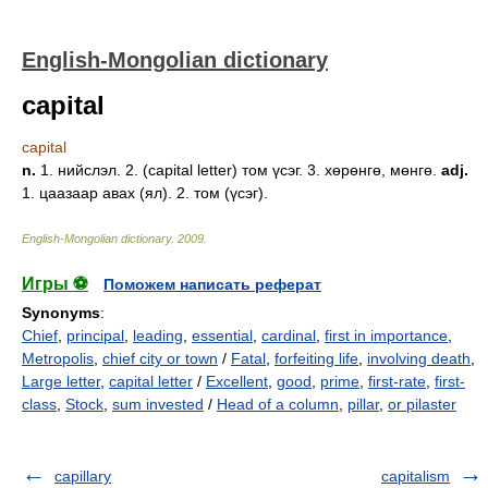
English-Mongolian dictionary
capital
capital
n.
1. нийслэл. 2. (capital letter) том үсэг. 3. хөрөнгө, мөнгө.
adj.
1. цаазаар авах (ял). 2. том (үсэг).
English-Mongolian dictionary
.
2009
.
Игры ⚽
Поможем написать реферат
Synonyms
:
Chief
,
principal
,
leading
,
essential
,
cardinal
,
first in importance
,
Metropolis
,
chief city or town
/
Fatal
,
forfeiting life
,
involving death
,
Large letter
,
capital letter
/
Excellent
,
good
,
prime
,
first-rate
,
first-
class
,
Stock
,
sum invested
/
Head of a column
,
pillar
,
or pilaster
capillary
capitalism