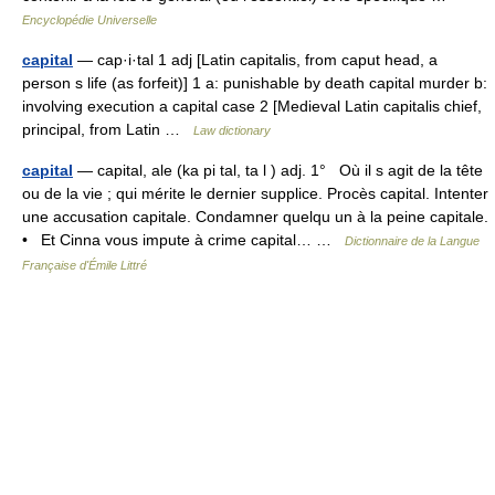
Encyclopédie Universelle
capital
— cap·i·tal 1 adj [Latin capitalis, from caput head, a
person s life (as forfeit)] 1 a: punishable by death capital murder b:
involving execution a capital case 2 [Medieval Latin capitalis chief,
principal, from Latin …
Law dictionary
capital
— capital, ale (ka pi tal, ta l ) adj. 1° Où il s agit de la tête
ou de la vie ; qui mérite le dernier supplice. Procès capital. Intenter
une accusation capitale. Condamner quelqu un à la peine capitale.
• Et Cinna vous impute à crime capital… …
Dictionnaire de la Langue
Française d'Émile Littré