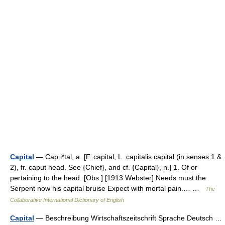
Capital
— Cap i*tal, a. [F. capital, L. capitalis capital (in senses 1 &
2), fr. caput head. See {Chief}, and cf. {Capital}, n.] 1. Of or
pertaining to the head. [Obs.] [1913 Webster] Needs must the
Serpent now his capital bruise Expect with mortal pain.… …
The
Collaborative International Dictionary of English
Capital
— Beschreibung Wirtschaftszeitschrift Sprache Deutsch …