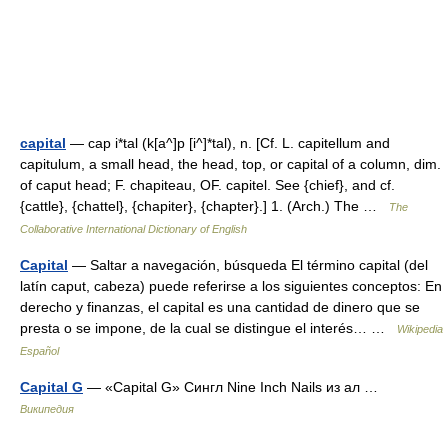
capital
— cap i*tal (k[a^]p [i^]*tal), n. [Cf. L. capitellum and
capitulum, a small head, the head, top, or capital of a column, dim.
of caput head; F. chapiteau, OF. capitel. See {chief}, and cf.
{cattle}, {chattel}, {chapiter}, {chapter}.] 1. (Arch.) The …
The
Collaborative International Dictionary of English
Capital
— Saltar a navegación, búsqueda El término capital (del
latín caput, cabeza) puede referirse a los siguientes conceptos: En
derecho y finanzas, el capital es una cantidad de dinero que se
presta o se impone, de la cual se distingue el interés… …
Wikipedia
Español
Capital G
— «Capital G» Сингл Nine Inch Nails из ал …
Википедия